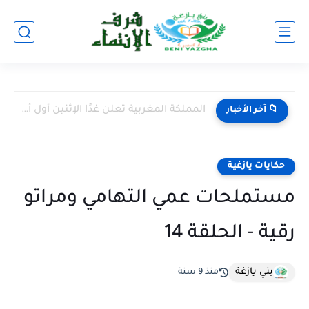
المملكة المغربية تعلن غدًا الإثنين أول أيام عيد الفطر المبارك
📁 آخر الأخبار
حكايات يازغية
مستملحات عمي التهامي ومراتو
رقية - الحلقة 14
بني يازغة
منذ 9 سنة