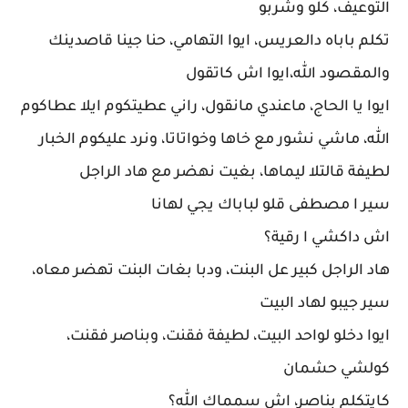
التوعيف، كلو وشربو
تكلم باباه دالعريس، ايوا التهامي، حنا جينا قاصدينك
والمقصود الله،ايوا اش كاتقول
ايوا يا الحاج، ماعندي مانقول، راني عطيتكوم ايلا عطاكوم
الله، ماشي نشور مع خاها وخواتاتا، ونرد عليكوم الخبار
لطيفة قالتلا ليماها، بغيت نهضر مع هاد الراجل
سير ا مصطفى قلو لباباك يجي لهانا
اش داكشي ا رقية؟
هاد الراجل كبير عل البنت، ودبا بغات البنت تهضر معاه،
سير جيبو لهاد البيت
ايوا دخلو لواحد البيت، لطيفة فقنت، وبناصر فقنت،
كولشي حشمان
كايتكلم بناصر، اش سمماك الله؟