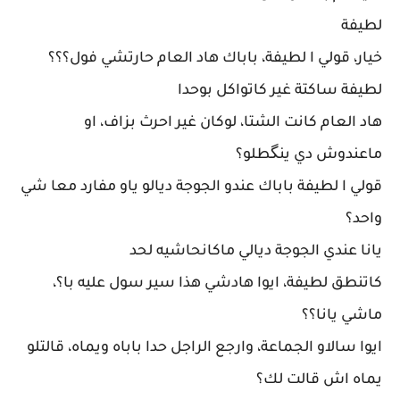
لطيفة
خيار، قولي ا لطيفة، باباك هاد العام حارتشي فول؟؟؟
لطيفة ساكتة غير كاتواكل بوحدا
هاد العام كانت الشتا، لوكان غير احرث بزاف، او
ماعندوش دي ينگطلو؟
قولي ا لطيفة باباك عندو الجوجة ديالو ياو مفارد معا شي
واحد؟
يانا عندي الجوجة ديالي ماكانحاشيه لحد
كاتنطق لطيفة، ايوا هادشي هذا سير سول عليه با؟،
ماشي يانا؟؟
ايوا سالاو الجماعة، وارجع الراجل حدا باباه ويماه، قالتلو
يماه اش قالت لك؟