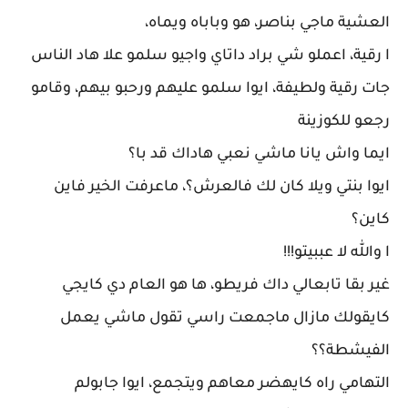
العشية ماجي بناصر، هو وباباه ويماه،
ا رقية، اعملو شي براد داتاي واجيو سلمو علا هاد الناس
جات رقية ولطيفة، ايوا سلمو عليهم ورحبو بيهم، وقامو
رجعو للكوزينة
ايما واش يانا ماشي نعبي هاداك قد با؟
ايوا بنتي ويلا كان لك فالعرش؟، ماعرفت الخير فاين
كاين؟
ا والله لا عببيتو!!!
غير بقا تابعالي داك فريطو، ها هو العام دي كايجي
كايقولك مازال ماجمعت راسي تقول ماشي يعمل
الفيشطة؟؟
التهامي راه كايهضر معاهم ويتجمع، ايوا جابولم