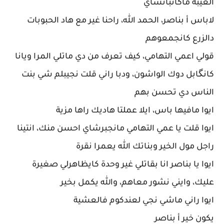
الغيبة ماكاتبانشاي
لاباس أ بناصر، الحمد الله، راحنا غير مع هاد الحبوبات
دالزرع كانجمعوهم
قولي اعمي التهامي، كيف تعرف من دي ماتلي المرا ويانا
كانگابل دوك الواشون، ودبا راني قلت نجيبلم شي بنت
الناس دي تحسن بهم
ايوا مافيها باس، ايلا عملتا هاديك راها مزية
ايوا قلت يا عمي التهامي مانجبرشاي احسن منك، انتينا
راجل مول الخير وبناتك الله يعمرا نقرة
ايوا يا بناصر انا بقاتلي غير وحدة كايظاهرلي صغيرة
عليك، وايني نشور معاهم، والله يكمل بخير
ايوا راني ماشي نجي لعندكوم فالعشية
يكون خير أ بناصر