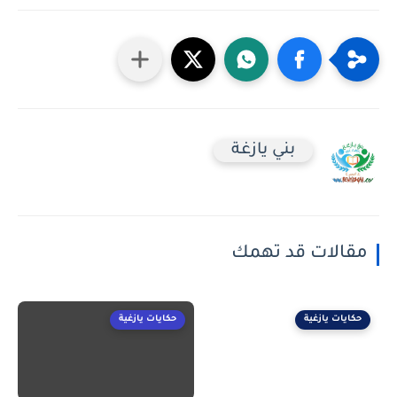
بني يازغة
مقالات قد تهمك
حكايات يازغية
حكايات يازغية