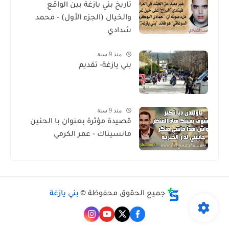
تاريخ بني يازغة بين الواقع
والخيال (الجزء الأول) - محمد
شدادي
منذ 9 سنة
بني يازغة- تقديم
منذ 9 سنة
قصيدة مؤثرة بعنوان با الحنين
مانسيناك - عمر الكرمي
جميع الحقوق محفوظة ©
بني يازغة