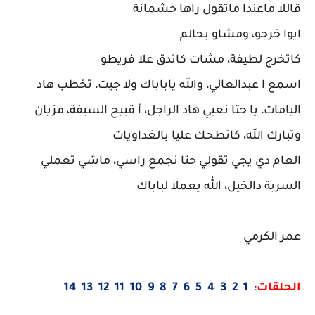
قاللا ماعندا ماتقول راها حشمانة
ايوا خرجو، ومشاو بحالم
كاتخرج لطيفة، مشات كاتدق علا فريطو
اسمع ا عبدالعالي، والله ياباباك ولا جيت، تخطب هاد
اليامات، يا حتا نعبي هاد الراجل، أ قبيح السيفة، مزيان
وتبارك الله، كاتطحك عليا بالغداويات
العام دي يجي تقولي حتا نجمع راسي، ماشي تعملي
السربة دالخيل، الله يعملا لباباك
عمر الكرمي
الحلقات
:
1
2
3
4
5
6
7
8
9
10
11
12
13
14