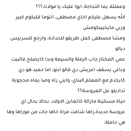
وعملتلا يما التجاجة، ايوا عليك يا مولانا،؟؟؟
الله يسهل عليكم اخاي مصطفى، انتوما قلبكوم كبير
وربي مايخييبكومش
ومشا مصطفى كمل طريقو للحدادة، وارجع للسربيس
ديالو
عمي المختار جاب الرملة والسيمة وبدا كايصلح فالبيت
وباغي يسقف اعريش دي قالو ابنو، اما حميد هو دي
كايخدم مع المعلم البناي، وايني راه وصا يماه محجوبة
تداديلو عل العروسة؟؟
حياة مسكينة مازالة كاتعاين الاولاد، بحالا بحال اي
عروسة جديدة،راها شافت مراة خاها جات من موراها وها
هي حاملة،