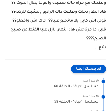
وتطحك مع مراة خاك سعيدة وانتوما بحال الخوت،؟؟،
هاد النهار دخلت وطلقت داك الراديو ومشيت للركنة؟؟
قولي اش كاين بلا ماتخبع عليا؟؟ خاك اش واقعلو؟؟
قلبي ما مرتاحش هاد النهار، نازل عليا القنط من صببح
الصبح؟؟؟؟
يتبع...
قد يعجبك ايضا
منذ 8 سنة
مسلسل "حياة" - الحلقة 60
منذ 8 سنة
مسلسل "حياة" - الحلقة 59