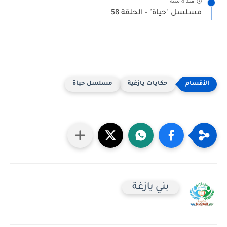
منذ 8 سنة
مسلسل "حياة" - الحلقة 58
حكايات يازغية
مسلسل حياة
بني يازغة