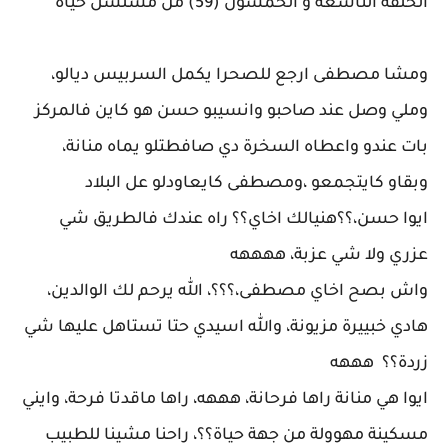
الحلقة التاسعة و الخمسون (59) من مسلسل حياة
ومشا مصطفى ارجع للصحرا يكمل السربيس ديالو،
وملي وصل عند صاحبو وانسيبو حسن هو كاين فالمركز
بات عندو واعطاه السخرة دي صافطتلو يماه منانة،
وبقاو كايتجمعو ،ومصطفى كايعاودلو عل البلاد
ايوا حسن،؟؟هنيالك اخاي؟؟ راه عندك فالطريق شي
عزري ولا شي عزبة، ههههه
واش بصح اخاي مصطفى،؟؟؟، الله يرحم لك الوالدين،
هادي خبييرة مزيونة، والله اسيدي حتا تستاهل عليها شي
زردة؟؟ هههه
ايوا هي منانة راها فرحانة، هههه، راها ماقدتا فرحة، وايني
مسكينة مهوولة من جهة حياة؟؟، راحنا مشينا للطبيب