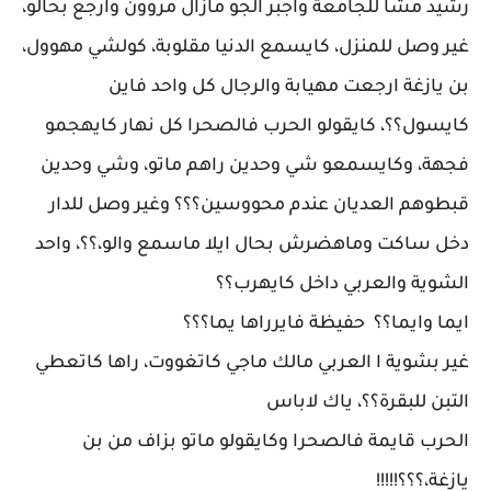
رشيد مشا للجامعة واجبر الجو مازال مروون وارجع بحالو،
غير وصل للمنزل، كايسمع الدنيا مقلوبة، كولشي مهوول،
بن يازغة ارجعت مهيابة والرجال كل واحد فاين
كايسول؟؟، كايقولو الحرب فالصحرا كل نهار كايهجمو
فجهة، وكايسمعو شي وحدين راهم ماتو، وشي وحدين
قبطوهم العديان عندم محووسين؟؟؟ وغير وصل للدار
دخل ساكت وماهضرش بحال ايلا ماسمع والو،؟؟، واحد
الشوية والعربي داخل كايهرب؟؟
ايما وايما؟؟ حفيظة فايرراها يما؟؟؟
غير بشوية ا العربي مالك ماجي كاتغووت، راها كاتعطي
التبن للبقرة؟؟، ياك لاباس
الحرب قايمة فالصحرا وكايقولو ماتو بزاف من بن
يازغة،؟؟؟!!!!!