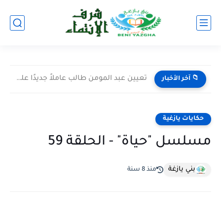
تعيين عبد المومن طالب عاملاً جديدًا على إقليم اليوسفية خلفًا...
📁 آخر الأخبار
حكايات يازغية
مسلسل "حياة" - الحلقة 59
بني يازغة
منذ 8 سنة