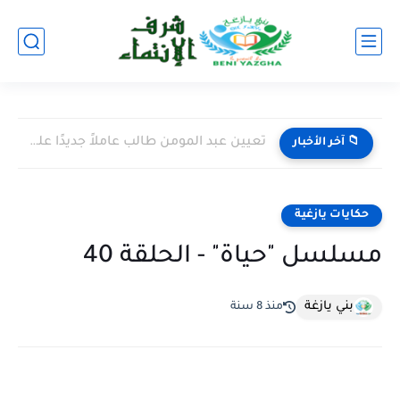
تعيين عبد المومن طالب عاملاً جديدًا على إقليم اليوسفية خلفًا...
📁 آخر الأخبار
حكايات يازغية
مسلسل "حياة" - الحلقة 40
بني يازغة
منذ 8 سنة