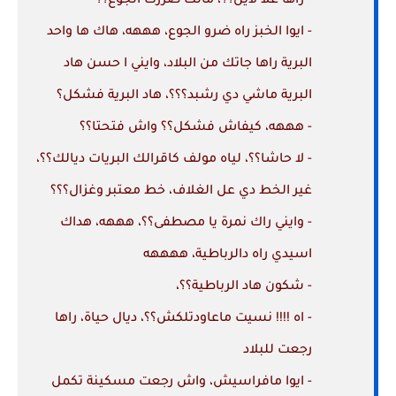
- راها علا لاين؟؟، مالك ضررك الجوع؟؟
- ايوا الخبز راه ضرو الجوع، هههه، هاك ها واحد
البرية راها جاتك من البلاد، وايني ا حسن هاد
البرية ماشي دي رشبد؟؟؟، هاد البرية فشكل؟
- هههه، كيفاش فشكل؟؟ واش فتحتا؟؟
- لا حاشا؟؟، لياه مولف كاقرالك البريات ديالك؟؟،
غير الخط دي عل الغلاف، خط معتبر وغزال؟؟؟
- وايني راك نمرة يا مصطفى؟؟، هههه، هداك
اسيدي راه دالرباطية، ههههه
- شكون هاد الرباطية؟؟،
- اه !!!! نسيت ماعاودتلكش؟؟، ديال حياة، راها
رجعت للبلاد
- ايوا مافراسيش، واش رجعت مسكينة تكمل