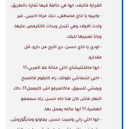
القراية فالبلاد، ايوا هي حالفة فيها تمارة دالطريق،
- وايييه يا خاي مصطفى، ديك مراة احبيبي، غير
ولدت الاولاد وهي تتبدل وبدات كاتكرفص عليها،
ويانا نعببيها للبلاد
- اودي يا خاي حسن، دي اخرج من دارو، قل
مقدارو،
- ايوا ماقلتليشاي اختي منانة علا العربي،؟؟
- اخيي اشماشي نقولك، راه كايقوم فالصبح
ويمشي للسوق، ماكانعرفو اش كايعمل؟؟، داك
النهار فاش كان هنا خاه حسن، راه سممعو
الهضرة،؟؟ ايوا عالله يعمل بها،
- ايوا اختي راني وصيت حسن، يعاونو ومايگوزوش،