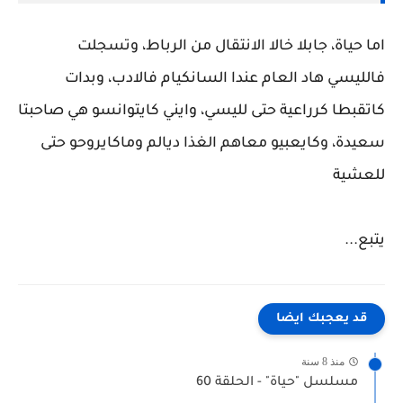
اما حياة، جابلا خالا الانتقال من الرباط، وتسجلت
فالليسي هاد العام عندا السانكيام فالادب، وبدات
كاتقبطا كرراعية حتى لليسي، وايني كايتوانسو هي صاحبتا
سعيدة، وكايعبيو معاهم الغذا ديالم وماكايروحو حتى
للعشية
يتبع...
قد يعجبك ايضا
منذ 8 سنة
مسلسل "حياة" - الحلقة 60