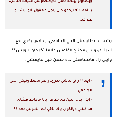
ويتعاونو بيناتم باش مايطحكوشي عليهم الناس،
باباهم الله يرحمو كان راجل معقول، ايوا يشباو
غير فيه.
رشيد ماعطاوهش الحي الجامعي، وخاصو يكري مع
الدراري، وايني محتاج الفلوس علاما تخرجلو لابورس؟؟،
وايني راه مانساهش خاه حسن قبل مايمشي.
- ايما؟؟ راني ماشي نكري، راهم ماعطاونيش الحي
الجامعي
- ايوا ابني، انتين دي تعرف، يانا ماكانعرفشاي
فداكشي ديالكوم، ياك باقي لك الفلوس بعدا؟؟