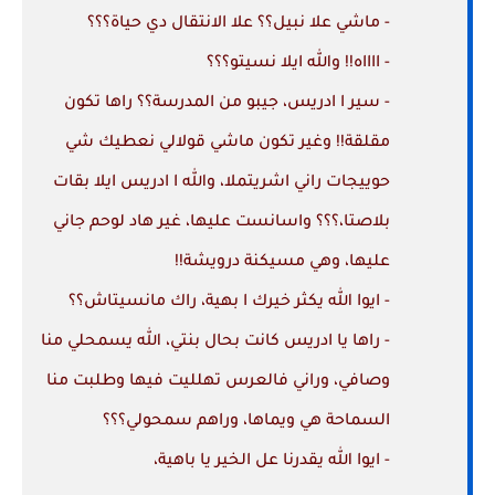
- ماشي علا نبيل؟؟ علا الانتقال دي حياة؟؟؟
- ااااه!! والله ايلا نسيتو؟؟؟
- سير ا ادريس، جيبو من المدرسة؟؟ راها تكون
مقلقة!! وغير تكون ماشي قولالي نعطيك شي
حوييجات راني اشريتملا، والله ا ادريس ايلا بقات
بلاصتا،؟؟؟ واسانست عليها، غير هاد لوحم جاني
عليها، وهي مسيكنة درويشة!!
- ايوا الله يكثر خيرك ا بهية، راك مانسيتاش؟؟
- راها يا ادريس كانت بحال بنتي، الله يسمحلي منا
وصافي، وراني فالعرس تهلليت فيها وطلبت منا
السماحة هي ويماها، وراهم سمحولي؟؟؟
- ايوا الله يقدرنا عل الخير يا باهية،