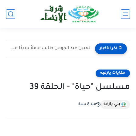
تعيين عبد المومن طالب عاملاً جديدًا على إقليم اليوسفية خلفًا...
📁 آخر الأخبار
حكايات يازغية
مسلسل "حياة" - الحلقة 39
بني يازغة
منذ 8 سنة