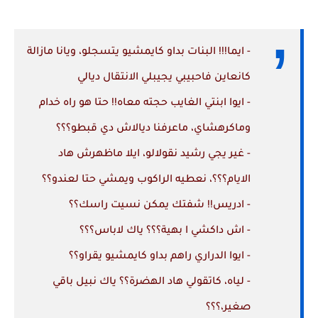
- ايما!!! البنات بداو كايمشيو يتسجلو، ويانا مازالة
كانعاين فاحبيبي يجيبلي الانتقال ديالي
- ايوا ابنتي الغايب حجته معاه!! حتا هو راه خدام
وماكرهشاي، ماعرفنا ديالاش دي قبطو؟؟؟
- غير يجي رشيد نقولالو، ايلا ماظهرش هاد
الايام؟؟؟، نعطيه الراكوب ويمشي حتا لعندو؟؟
- ادريس!! شفتك يمكن نسيت راسك؟؟
- اش داكشي ا بهية؟؟؟ ياك لاباس؟؟؟
- ايوا الدراري راهم بداو كايمشيو يقراو؟؟
- لياه، كاتقولي هاد الهضرة؟؟ ياك نبيل باقي
صغير،؟؟؟