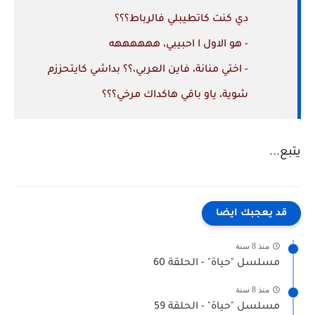
دي كنت كاتطيبلي فالرباط؟؟؟
- هو الاول ا احبيبي، ههههههه
- اختي منانة، فاين العربي،؟؟ بداشي كايتحززم
شوية، ياو باقي هاكداك مرخي؟؟؟
يتبع...
قد يعجبك ايضا
منذ 8 سنة
مسلسل "حياة" - الحلقة 60
منذ 8 سنة
مسلسل "حياة" - الحلقة 59