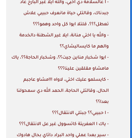
- ا عالسلامة دي اخيي، والله ايلا غير البارح عاد
جبدناك، وقالتلي حياة مانعرف حبيبي علاش
تعطل؟؟؟، قلتلا ايوا كل واحد وهمو؟؟؟
- والله يا اختي منانة، ايلا غير الشطنة دالخدمة
والهم ما كايساليشاي؟؟
- ايوا شخبار مناين جيت؟؟، وشخبار الحاجة؟؟، ياك
مامشاو مقلقين علينا؟؟؟
- كايسلمو عليك اختي، لاواه !!!مشاو عاجبم
الحال، وقالتلي الحاجة، الحمد الله دي سمحولنا
بعدا؟؟
- ا حبيبي؟؟ جبتلي الانتقال؟؟؟
- ياك ا العفريتة كاتسوول غير عل الانتقال؟؟؟
- سير بعدا عملي واحد البراد داتاي بحال هادوك