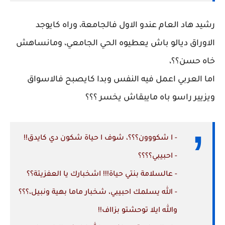
رشيد هاد العام عندو الاول فالجامعة، وراه كايوجد
الاوراق ديالو باش يعطيوه الحي الجامعي، ومانساهش
خاه حسن؟؟،
اما العربي اعمل فيه النفس وبدا كايصبح فالاسواق
ويزيير راسو باه مايبقاش يخسر ؟؟؟
- ا شكووون؟؟؟، شوف ا حياة شكون دي كايدق!!
- احبيبي؟؟؟؟
- عالسلامة بنتي حياة!!! اشخبارك يا العفزيتة؟؟
- الله يسلمك احبيبي، شخبار ماما بهية ونبيل،؟؟؟
والله ايلا توحشتو بزااف!!