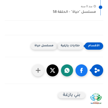
منذ 8 سنة
مسلسل "حياة" - الحلقة 58
حكايات يازغية
مسلسل حياة
بني يازغة