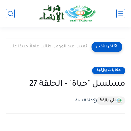
تعيين عبد المومن طالب عاملاً جديدًا على إقليم اليوسفية خلفًا...
📁 آخر الأخبار
حكايات يازغية
مسلسل "حياة" - الحلقة 27
بني يازغة
منذ 8 سنة