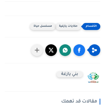
حكايات يازغية
مسلسل حياة
بني يازغة
مقالات قد تهمك