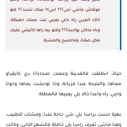
فوقاش ماشي تجي؟؟؟ ابني!!! عناك تنسا،؟؟ قلو
خاك العربي راه باغي يعببي بنت عمتك حفيظة،
وباه ماكان يواجبنا؟؟؟ وقلو يما راها كاترضي عليك
فكل صلاة، وفالصبح والعشية
.
حياة، انطلقت فالمدينة وعملت صحاباتا دي كايقراو
معاها، والنتيجة عندا مزيانة، وخا توحشت يماها وخوتا
وايني، راه واعدا خالا بلي يعبيها فالعطلة.
بهية حست براسا بلي شي حاجة عندا، ومشات للطبيب،
وهنا ماشي تعرف راسا بلي حاملة فالشهر التاني، وكانت