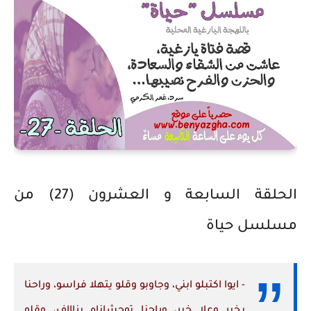
الحلقة السابعة و العشرون (27) من
مسلسل حياة
- ايوا اكتبلو ابني، وجاوبو وقلو يتهلا فراسو، وراحنا
بخير وعلا خير، وراحنا توحشاناه بزاااف، وقلو