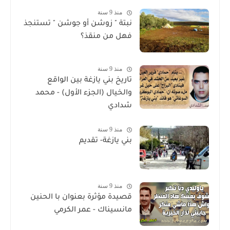
منذ 9 سنة
نبتة " زوشن أو جوشن " تستنجذ
فهل من منقذ؟
منذ 9 سنة
تاريخ بني يازغة بين الواقع
والخيال (الجزء الأول) - محمد
شدادي
منذ 9 سنة
بني يازغة- تقديم
منذ 9 سنة
قصيدة مؤثرة بعنوان با الحنين
مانسيناك - عمر الكرمي