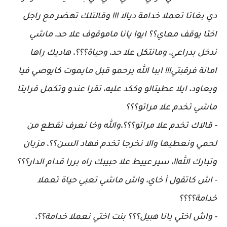
دي بغاتا تعملا خدامة ديالا !!! وقالتلك تهضر مع راجل
اختا يوقف معاي؟؟ ايوا يانا ماموقوف علا حد، ماشي
ندخل بدراعي، ومانتكل علا حد، وحياة؟؟؟، هاديك راها
امانة فرقبتي!!! اببا الله يرحمو قبل مايموت كايوصي فيا
ويعاود، ايلا عطيتالو وككد عليه، تقرا عندو وتكمل قرايتا
ماشي تخدم علا مراتو؟؟؟
- قالاك تخدم علا مراتو؟؟؟،والله وخا نعرف نقطع من
لحمي ونعطيها والا نخرجا تخدم فهاد السن؟؟، مزيان
وتبارك الله!!، سير عييط علا حبيبك راه بررا قدام الدار؟؟؟
- اش كاتقول أ خاي، واش ماشي تعبي حياة تعملا
خدامة؟؟؟؟
- واش اختي يانا هبيل؟؟؟ بنت اختي نعملا خدامة؟؟،