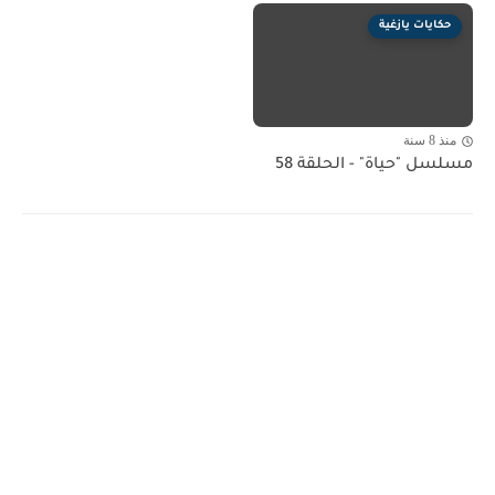
حكايات يازغية
منذ 8 سنة
مسلسل "حياة" - الحلقة 58