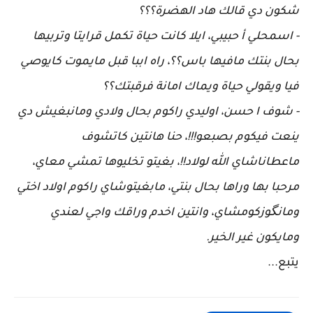
شكون دي قالك هاد الهضرة؟؟؟
- اسمحلي أ حبيبي، ايلا كانت حياة تكمل قرايتا وتربيها
بحال بنتك مافيها باس؟؟، راه اببا قبل مايموت كايوصي
فيا ويقولي حياة ويماك امانة فرقبتك؟؟
- شوف ا حسن، اوليدي راكوم بحال ولادي ومانبغيش دي
ينعت فيكوم بصبعو!!!، حنا هانتين كاتشوف
ماعطاناشاي الله لولاد!!، بغيتو تخليوها تمشي معاي،
مرحبا بها وراها بحال بنتي، مابغيتوشاي راكوم اولاد اختي
ومانگوزكومشاي، وانتين اخدم وراقك واجي لعندي
ومايكون غير الخير.
يتبع...