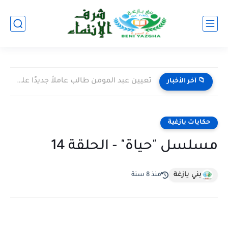
تعيين عبد المومن طالب عاملاً جديدًا على إقليم اليوسفية خلفًا...
📁 آخر الأخبار
حكايات يازغية
مسلسل "حياة" - الحلقة 14
بني يازغة
منذ 8 سنة