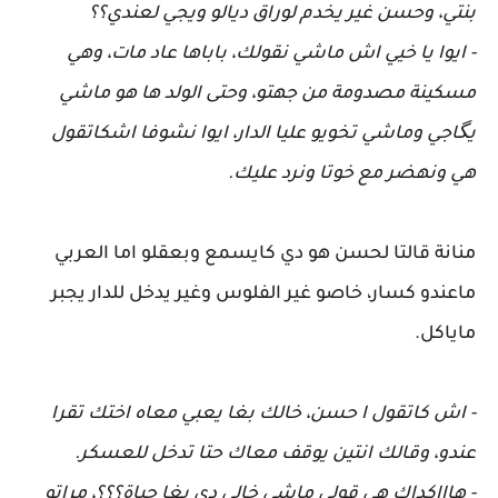
بنتي، وحسن غير يخدم لوراق ديالو ويجي لعندي؟؟
- ايوا يا خيي اش ماشي نقولك، باباها عاد مات، وهي
مسكينة مصدومة من جهتو، وحتى الولد ها هو ماشي
يگاجي وماشي تخويو عليا الدار، ايوا نشوفا اشكاتقول
هي ونهضر مع خوتا ونرد عليك.
منانة قالتا لحسن هو دي كايسمع وبعقلو اما العربي
ماعندو كسار، خاصو غير الفلوس وغير يدخل للدار يجبر
ماياكل.
- اش كاتقول ا حسن، خالك بغا يعبي معاه اختك تقرا
عندو، وقالك انتين يوقف معاك حتا تدخل للعسكر.
- هاااكداك هي قولي ماشي خالي دي بغا حياة؟؟؟، مراتو