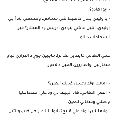
- مخاخك؟؟ فاين؟ عندك هاد المخاخ؟
- ايوا هادو؟،
- يا وليدي بحال كاتقبط شي منخاص، وتنخصني به، أ جي
اوليدي، انتين ماشي بنو دي ادريس ود المختار؟ غير
السمامات ديالو
عمي التهامي كايعاين علا برا، ماجيين جوج د الدراري كبار،
مطاربين، واحد زررق العين د لاخور
- ا مالك اولد لحسن فديك العين؟
- ا عمي التهامي، هاد الجيفة دي ود علي، تعددا عليا
وغفلني وعطاني للعين
- وليه انتين ا ولد علي قبيح؟، ايوا باباك راجل خيير، وانتين