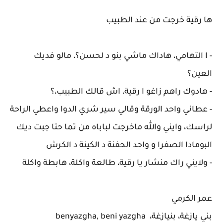
ها رقية خرجت من عند الطبيب
- ا التهامي، هاداك ماشي بنو د لحسن؟، مالو فديك
العين؟
- هادوك راهم زاغو ا رقية، اش قالك الطبيب،؟
- عطاني واحد الورقة وقالي سير شري الدوا واعطي الراحة
لراسك، وايني والله ماخرجت لباباه من تما حتا جبت ديك
البومادا الصفرا و واحد الحفنة د الكينة د الكرش
- ولايني راك منشار يا رقية، طالعة واكلة، هابطة واكلة
عمر الكرمي
بني يازغة، بنيازغة، benyazgha, beni yazgha