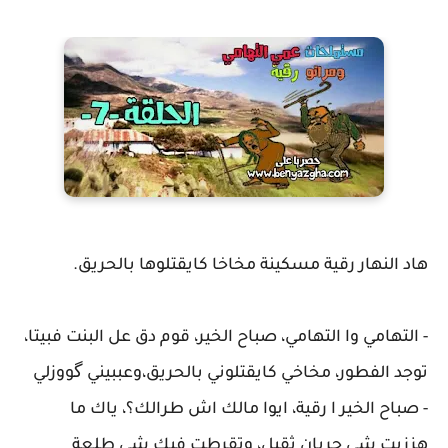
هاد النهار رقية مسكينة مخاخا كايقتلوها بالحريق.
- التهامي وا التهامي، صباح الخير، قوم دق عل البنت فبيتا،
توجد الفطور، مخاخي كايقتلوني بالحريق،وعببيني گووزلي
- صباح الخير ا رقية، ايوا مالك اش طرالك؟، ياك ما
هززيت شي حربان ثقيل، وتقرطت فيك شي طلعة