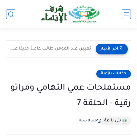
تعيين عبد المومن طالب عاملاً جديدًا على إقليم اليوسفية خلفًا...
📁 آخر الأخبار
حكايات يازغية
مستملحات عمي التهامي ومراتو
رقية - الحلقة 7
بني يازغة
منذ 9 سنة