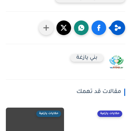
بني يازغة
مقالات قد تهمك
حكايات يازغية
حكايات يازغية