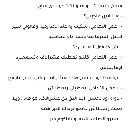
فيمن شبيت؟، ياو فخوالك؟ هوم دي قباح
- ودبا لاين ماجيين؟
- ا عمي التهامي، شكيت به عند الجدارميا، وقالولي سير
اعمل السرفاكيتا وجيبا، ياو تسامحو
- اش كاتقول ا ود علي؟؟
- أ عمي التهامي قلتلو نعطيك عشرالاف وتسمحلي،
اومابغاش
- ايوا قبط اود لحسن هاد العشرالاف وشي باس ماوقع
- لا عمي التهامي، يعطيني ربعطاش
- لاواه اود لحسن، ايلا الدق دي عشرالاف، هو هادا، ويلا
بغيت ربعطاش خاصو يزيدك الدق،ههه
- اسيرو الجياف، شبعتو باباكوم خبز