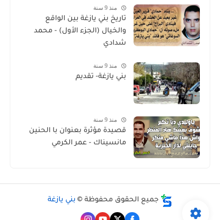
منذ 9 سنة
تاريخ بني يازغة بين الواقع
والخيال (الجزء الأول) - محمد
شدادي
منذ 9 سنة
بني يازغة- تقديم
منذ 9 سنة
قصيدة مؤثرة بعنوان با الحنين
مانسيناك - عمر الكرمي
جميع الحقوق محفوظة ©
بني يازغة