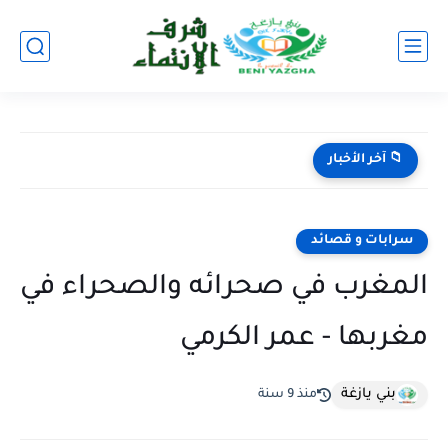
خواطر: رمضان شهر عبادة أم شهر كسل واستغلال وزردة؟
📁 آخر الأخبار
سرابات و قصائد
المغرب في صحرائه والصحراء في
مغربها - عمر الكرمي
بني يازغة
منذ 9 سنة