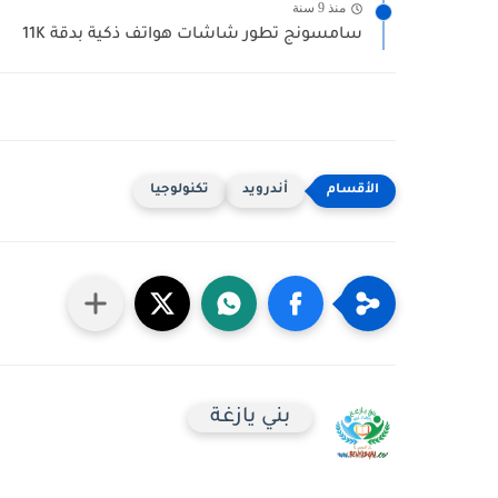
منذ 9 سنة
سامسونج تطور شاشات هواتف ذكية بدقة 11K
أندرويد
تكنولوجيا
بني يازغة