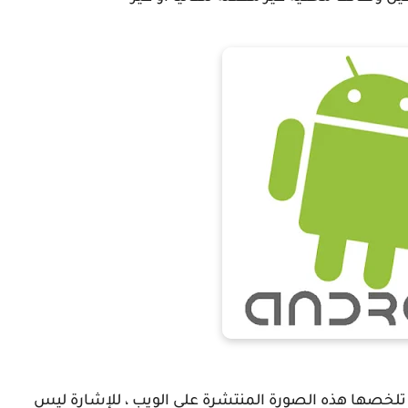
 تلخصها هذه الصورة المنتشرة على الويب ، للإشارة ليس