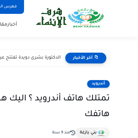
فهرس ال
أخبار
مقا
الدكتورة بشرى دويدة تفتتح عي
📁 آخر الأخبار
أندرويد
تمتلك هاتف أندرويد ؟ اليك هذ
هاتفك
بني يازغة
منذ 9 سنة