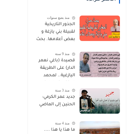
منذ بضع سنوات
الجذور التاريخية
لقبيلة بني يازغة و
بعض أعلامها. بحث
للدكتور عبد الكريم
منذ 9 سنة
العلوي
قصيدة (باغي نعمر
الدار) على الطريقة
اليازغية.. لمحمد
اليازغي (ارطيلي)
منذ 3 سنة
جديد عمر الكرمي:
الحنين إلى الماضي
منذ 4 سنة
ما هذا يا هذا ....