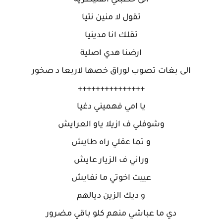
الى خطبتي القنيطرية
تقول لا منين نتيا
تقلك انا مدينيا
ارضنا هدي اصلية
الى بغات تصوب لوراق خصها لاربعا د صخور
+++++++++++++++
يا امي فهميني دغيا
وشوفلي ف ازيلا ياو العرايش
و تما عقلي راه طايش
وراني ف الزيار عايش
عييت اخوتي ما نفايش
و ديك الزين ديالهم
دي ما عباشي منهم كلو باقي مضرور