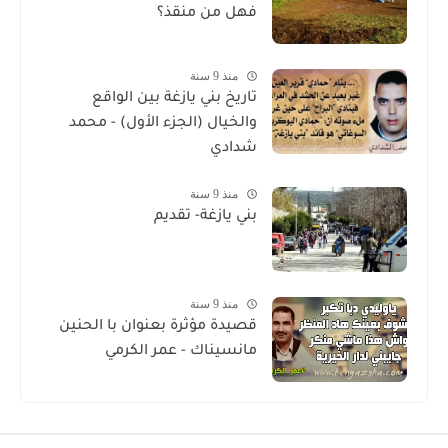
فهل من منقذ؟
منذ 9 سنة
تاريخ بني يازغة بين الواقع
والخيال (الجزء الأول) - محمد
شدادي
منذ 9 سنة
بني يازغة- تقديم
منذ 9 سنة
قصيدة مؤثرة بعنوان با الحنين
مانسيناك - عمر الكرمي