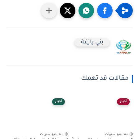
بني يازغة
مقالات قد تهمك
أخبار
أخبار
منذ بضع سنوات
منذ بضع سنوات